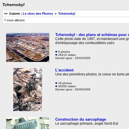
Tchernobyl
>> Galerie :
Le choc des Photos
>
Tchernobyl
7 sous-albums
Tchernobyl : des plans et schémas pou
Cette photo date de 1997, et maintenant une gr
d'entreposage des combustibles usés
9 photos
28215 visites
Dernier ajout : 25/03/2005
L'accident
Une des premières photos, le coeur ne fume pl
29 photos
45550 visites
Dernier ajout : 05/09/2006
Construction du sarcophage
Le sarcophage primaire, angle Nord-Est