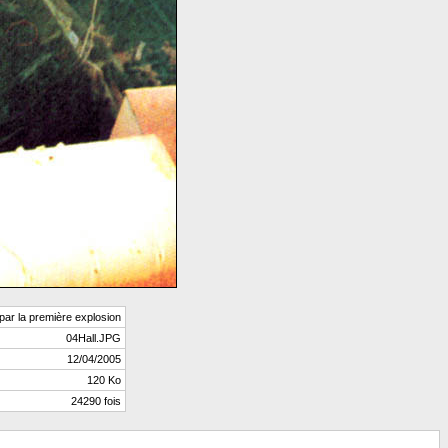
 par la première explosion
04Hall.JPG
12/04/2005
120 Ko
24290 fois