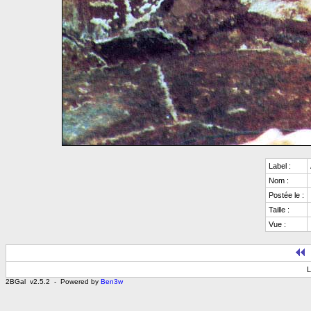
Label :
Nom :
Postée le :
Taille :
Vue :
L
2BGal v2.5.2 - Powered by
Ben3w