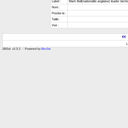
Label :
Mark Ball(nationalité anglaise) leader tâ
Nom :
Postée le :
Taille :
Vue :
L
2BGal v2.5.2 - Powered by
Ben3w