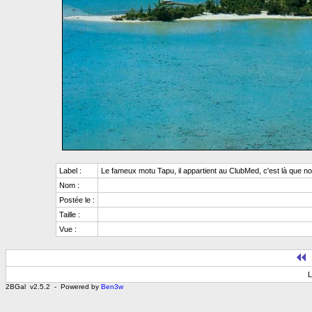
Label :
Le fameux motu Tapu, il appartient au ClubMed, c'est là que n
Nom :
Postée le :
Taille :
Vue :
L
2BGal v2.5.2 - Powered by
Ben3w