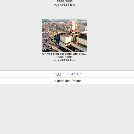
25/03/2005
vue 40524 fois
On voit bien sur cette vue que...
25/03/2005
vue 49199 fois
°
[1]
°
2
°
3
°
4
°
Le choc des Photos