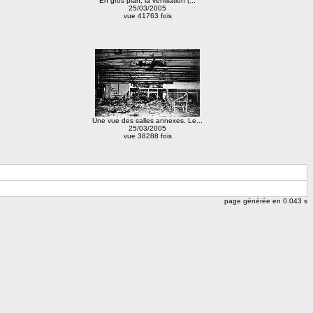
En gros plan, la ventilation (...
25/03/2005
vue 41763 fois
Une vue des salles annexes. Le...
25/03/2005
vue 38288 fois
page générée en 0.043 s