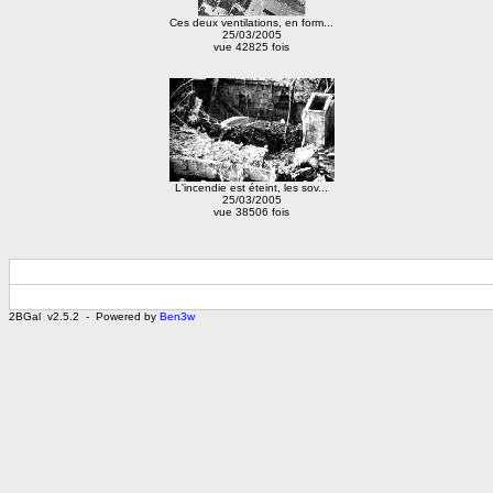
Ces deux ventilations, en form...
25/03/2005
vue 42825 fois
L'incendie est éteint, les sov...
25/03/2005
vue 38506 fois
2BGal v2.5.2 - Powered by
Ben3w