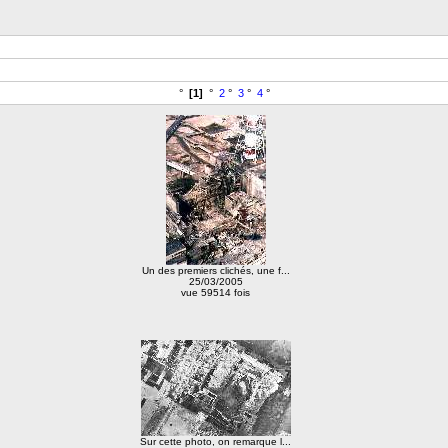
°
[1]
°
2
°
3
°
4
°
Un des premiers clichés, une f...
25/03/2005
vue 59514 fois
Sur cette photo, on remarque l...