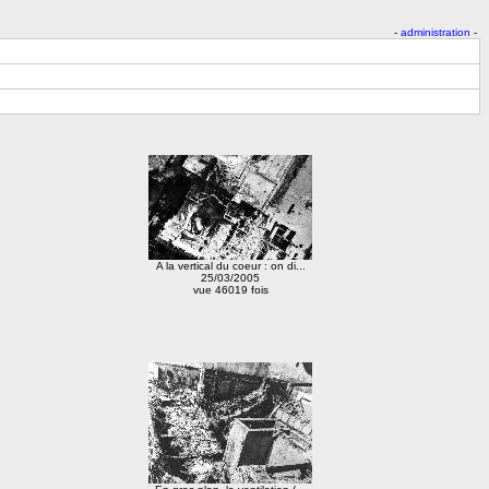
-
administration
-
A la vertical du coeur : on di...
25/03/2005
vue 46019 fois