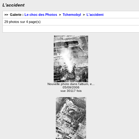
L'accident
>> Galerie :
Le choc des Photos
>
Tchernobyl
>
L'accident
29 photos sur 4 page(s)
Nouvelle photo dans l'album, e...
05/09/2006
vue 30117 fois