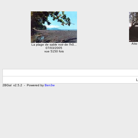
Aïto 
La plage de sable noir de l'hô...
07/03/2005
vue 5150 fois
L
2BGal v2.5.2 - Powered by
Ben3w