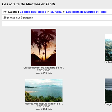
Les loisirs de Mururoa et Tahiti
>> Galerie :
Le choc des Photos
>
Mururoa
>
Les loisirs de Mururoa et Tahiti
26 photos sur 3 page(s)
La bai
Un soir devant ma chambre de M...
07/03/2005
vue 4655 fois
Moorea vue depuis le point de ...
Orage,
07/03/2005
vue 4964 fois