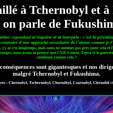
aillé à Tchernobyl et
t on parle de Fukushi
tier, cependant m'inquiète et m'interpèle : c'est la privatis
le contraire d'une approche sécuritaire de l'atome comme je l
 j'y ai cru longtemps, mais nous ne sommes pas près pour cela et l'
ensonges, nous avons la preuve que l'AIEA ment, Tepco et le gouv
continuer comme cela ?
s conséquences sont gigantesques et nos diri
malgré Tchernobyl et Fukushima.
ures : Chernobyl, Tschernobyl, Chornóbyl, Czarnobyl,
Ciernobil
e