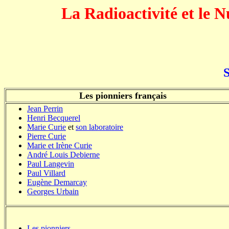
La Radioactivité et le N
Les pionniers français
Jean Perrin
Henri Becquerel
Marie Curie
et
son laboratoire
Pierre Curie
Marie et Irène Curie
André Louis Debierne
Paul Langevin
Paul Villard
Eugène Demarcay
Georges Urbain
Les pionniers