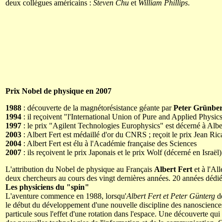
deux collègues américains :
Steven Chu
et
William Phillips
.
Prix Nobel de physique en 2007
1988
: découverte de la magnétorésistance géante par
Peter Grünbe
1994
: il reçoivent "l'International Union of Pure and Applied Phys
1997
: le prix "Agilent Technologies Europhysics" est décerné à Albe
2003
: Albert Fert est médaillé d'or du CNRS ; reçoit le prix Jean Ric
2004
: Albert Fert est élu à l'Académie française des Sciences
2007
: ils reçoivent le prix Japonais et le prix Wolf (décerné en Israël)
L'attribution du Nobel de physique au Français
Albert Fert
et à l'A
deux chercheurs au cours des vingt dernières années. 20 années dédi
Les physiciens du "spin"
L'aventure commence en 1988, lorsqu'
Albert Fert et Peter Günterg
dé
le début du développement d'une nouvelle discipline des nanosciences
particule sous l'effet d'une rotation dans l'espace. Une découverte qu