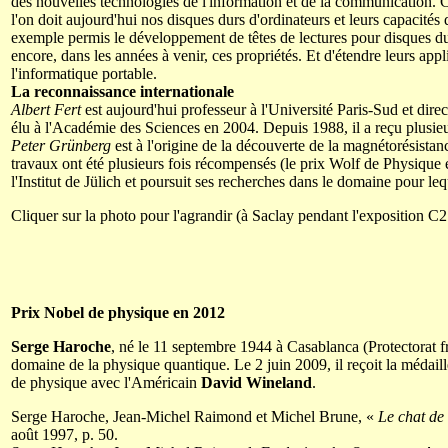
des nouvelles technologies de l'information et de la communication. C
l'on doit aujourd'hui nos disques durs d'ordinateurs et leurs capacité
exemple permis le développement de têtes de lectures pour disques du
encore, dans les années à venir, ces propriétés. Et d'étendre leurs ap
l'informatique portable.
La reconnaissance internationale
Albert Fert
est aujourd'hui professeur à l'Université Paris-Sud et dire
élu à l'Académie des Sciences en 2004. Depuis 1988, il a reçu plusieur
Peter Grünberg
est à l'origine de la découverte de la magnétorésist
travaux ont été plusieurs fois récompensés (le prix Wolf de Physique et 
l'Institut de Jülich et poursuit ses recherches dans le domaine pour le
Cliquer sur la photo pour l'agrandir (à Saclay pendant l'exposition 
Prix Nobel de physique en 2012
Serge Haroche
, né le 11 septembre 1944 à Casablanca (Protectorat fr
domaine de la physique quantique. Le 2 juin 2009, il reçoit la médail
de physique avec l'Américain
David Wineland
.
Serge Haroche, Jean-Michel Raimond et Michel Brune, «
Le chat de 
août 1997, p. 50.