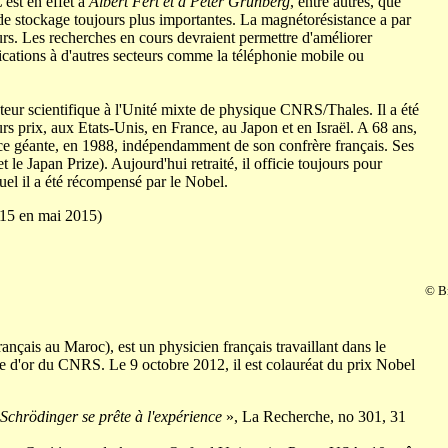
'est en effet à
Albert Fert et à Peter Grünberg
, entre autres, que
s de stockage toujours plus importantes. La magnétorésistance a par
rs. Les recherches en cours devraient permettre d'améliorer
plications à d'autres secteurs comme la téléphonie mobile ou
cteur scientifique à l'Unité mixte de physique CNRS/Thales. Il a été
s prix, aux Etats-Unis, en France, au Japon et en Israël. A 68 ans,
ance géante, en 1988, indépendamment de son confrère français. Ses
le Japan Prize). Aujourd'hui retraité, il officie toujours pour
quel il a été récompensé par le Nobel.
C215 en mai 2015)
© B
ançais au Maroc), est un physicien français travaillant dans le
le d'or du CNRS. Le 9 octobre 2012, il est colauréat du prix Nobel
Schrödinger se prête à l'expérience
», La Recherche, no 301, 31